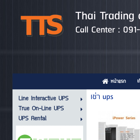
Thai Trading 
Call Center : 09
เ
หน้าแรก
เช่า ups
Line Interactive UPS
True On-Line UPS
UPS Rental