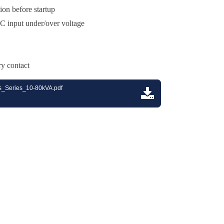
ion before startup
AC input under/over voltage
y contact
_Series_10-80kVA.pdf