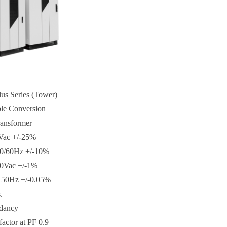
us Series (Tower)
le Conversion
ransformer
0Vac +/-25%
50/60Hz +/-10%
80Vac +/-1%
: 50Hz +/-0.05%
.
ndancy
actor at PF 0.9