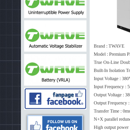
Brand : TWAVE
Model : Premium Pl
True On-Line Doub
Built-In Isolation T
Input Voltage : 38
Input Frequency : 
Output Voltage : 3
Output Frequency 
Transfer Time : 0ms
N+X parallel redu
High output power f