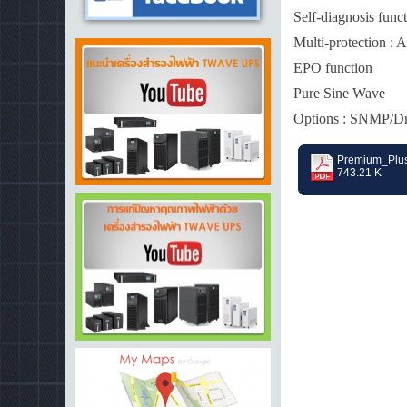
Self-diagnosis funct
Multi-protection : 
EPO function
Pure Sine Wave
Options : SNMP/Dr
Premium_Plus
743.21 K